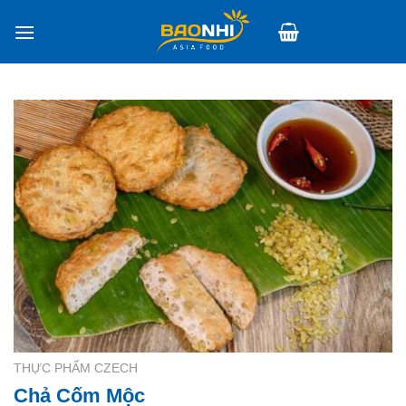
Skip
to
content
THỰC PHẨM CZECH
Chả Cốm Mộc