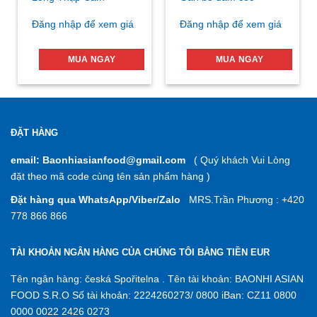
Đăng nhập để xem giá
Đăng nhập để xem giá
MUA NGAY
MUA NGAY
ĐẶT HÀNG
email: Baonhiasianfood@gmail.com
( Quý khách Vui Lòng
đặt theo mã code cùng tên sản phẩm hàng )
Đặt hàng qua WhatsApp/Viber/Zalo
MRS.Trần Phương : +420
778 866 866
TÀI KHOẢN NGÂN HÀNG CỦA CHÚNG TÔI BẰNG TIỀN EUR
Tên ngân hàng: česká Spořitelna . Tên tài khoản: BAONHI ASIAN
FOOD S.R.O Số tài khoản: 2224260273/ 0800 iBan: CZ11 0800
0000 0022 2426 0273