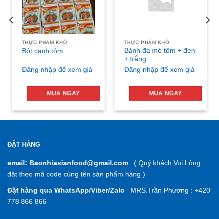
THỰC PHẨM KHÔ
THỰC PHẨM KHÔ
Bánh đa mè tôm + đen
Bột canh tôm
+ trắng
Đăng nhập để xem giá
Đăng nhập để xem giá
MUA NGAY
MUA NGAY
ĐẶT HÀNG
email: Baonhiasianfood@gmail.com
( Quý khách Vui Lòng
đặt theo mã code cùng tên sản phẩm hàng )
Đặt hàng qua WhatsApp/Viber/Zalo
MRS.Trần Phương : +420
778 866 866