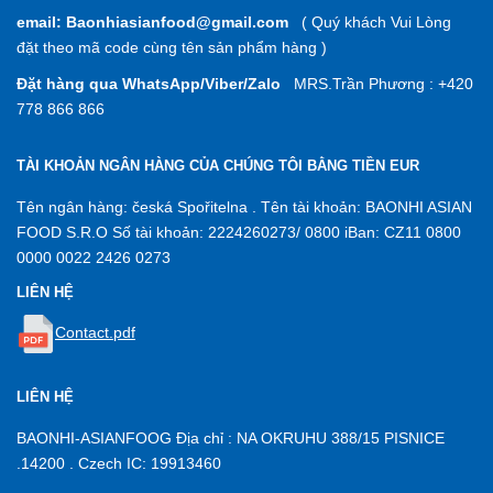
email: Baonhiasianfood@gmail.com
( Quý khách Vui Lòng
đặt theo mã code cùng tên sản phẩm hàng )
Đặt hàng qua WhatsApp/Viber/Zalo
MRS.Trần Phương : +420
778 866 866
TÀI KHOẢN NGÂN HÀNG CỦA CHÚNG TÔI BẰNG TIỀN EUR
Tên ngân hàng: česká Spořitelna . Tên tài khoản: BAONHI ASIAN
FOOD S.R.O Số tài khoản: 2224260273/ 0800 iBan: CZ11 0800
0000 0022 2426 0273
LIÊN HỆ
Contact.pdf
LIÊN HỆ
BAONHI-ASIANFOOG Địa chỉ : NA OKRUHU 388/15 PISNICE
.14200 . Czech IC: 19913460