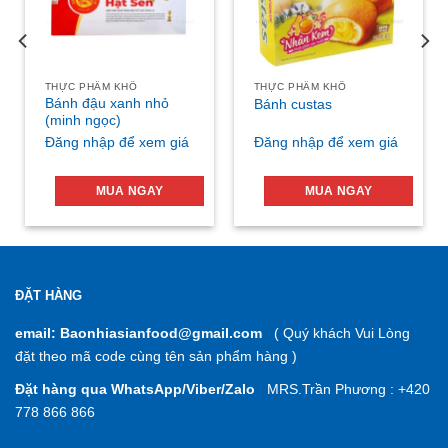
THỰC PHẨM KHÔ
THỰC PHẨM KHÔ
Bánh đậu xanh nhỏ
Bánh custas
(minh ngọc)
Đăng nhập để xem giá
Đăng nhập để xem giá
MUA NGAY
MUA NGAY
ĐẶT HÀNG
email: Baonhiasianfood@gmail.com
( Quý khách Vui Lòng
đặt theo mã code cùng tên sản phẩm hàng )
Đặt hàng qua WhatsApp/Viber/Zalo
MRS.Trần Phương : +420
778 866 866