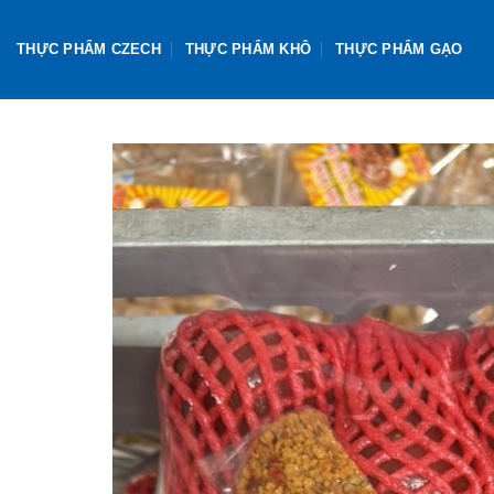
Skip
to
THỰC PHẨM CZECH
THỰC PHẨM KHÔ
THỰC PHẨM GẠO
content