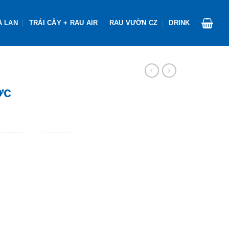
À LAN
TRÁI CÂY + RAU AIR
RAU VƯỜN CZ
DRINK
ớc