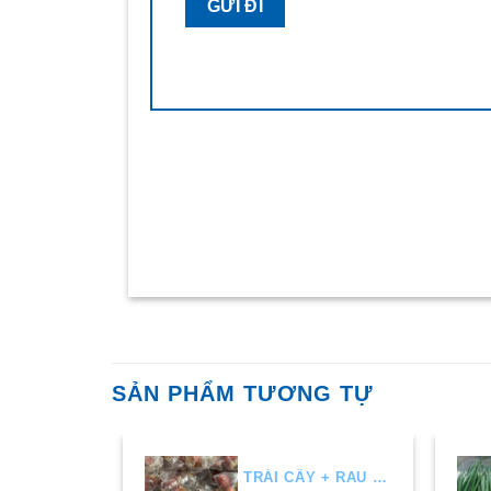
SẢN PHẨM TƯƠNG TỰ
TRÁI CÂY + RAU AIR
TRÁI CÂY + RAU AIR