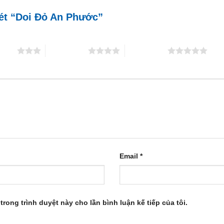
xét “Doi Đỏ An Phước”
5 sao
4 trên 5 sao
5 trên 5 sao
Email
*
trong trình duyệt này cho lần bình luận kế tiếp của tôi.