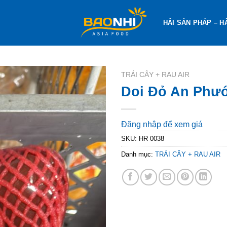
HẢI SẢN PHÁP – H
TRÁI CÂY + RAU AIR
Doi Đỏ An Phư
Đăng nhập để xem giá
SKU:
HR 0038
Danh mục:
TRÁI CÂY + RAU AIR