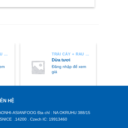
TRÁI CÂY + RAU AIR
TRÁI CÂY + RAU AIR
Dừa tươi
xem
Đăng nhập để xem
giá
IÊN HỆ
MUA NGAY
AONHI-ASIANFOOG Địa chỉ : NA OKRUHU 388/15
ISNICE .14200 . Czech IC: 19913460