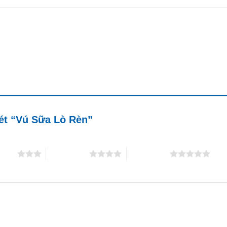
xét “Vú Sữa Lò Rèn”
5 sao
4 trên 5 sao
5 trên 5 sao