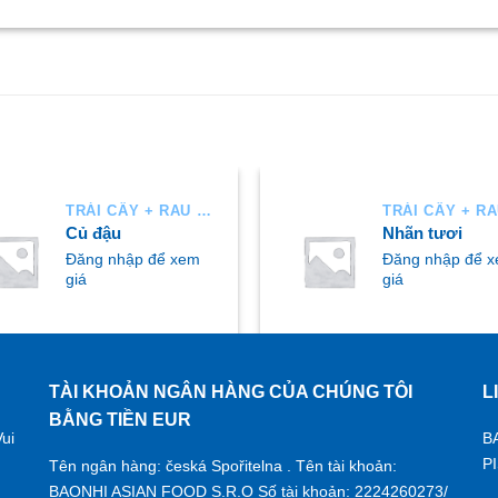
TRÁI CÂY + RAU AIR
Củ đậu
Nhãn tươi
Đăng nhập để xem
Đăng nhập để 
giá
giá
TÀI KHOẢN NGÂN HÀNG CỦA CHÚNG TÔI
L
UA NGAY
MUA NGAY
BẰNG TIỀN EUR
ui
B
P
Tên ngân hàng: česká Spořitelna . Tên tài khoản:
BAONHI ASIAN FOOD S.R.O Số tài khoản: 2224260273/