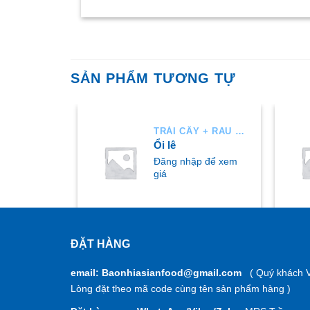
SẢN PHẨM TƯƠNG TỰ
TRÁI CÂY + RAU AIR
TRÁI CÂY + RAU AIR
Ổi lê
p để xem
Đăng nhập để xem
giá
ĐẶT HÀNG
MUA NGAY
M
email: Baonhiasianfood@gmail.com
( Quý khách V
Lòng đặt theo mã code cùng tên sản phẩm hàng )