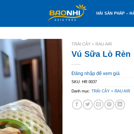
HẢI SẢN PHÁP – H
TRÁI CÂY + RAU AIR
Vú Sữa Lò Rèn
Đăng nhập để xem giá
SKU:
HR 0037
Danh mục:
TRÁI CÂY + RAU AIR