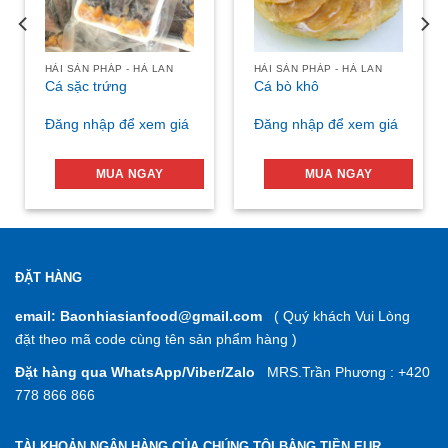
HẢI SẢN PHÁP - HÀ LAN
HẢI SẢN PHÁP - HÀ LAN
Cá sặc trứng
Cá bò khô
Đăng nhập để xem giá
Đăng nhập để xem giá
MUA NGAY
MUA NGAY
ĐẶT HÀNG
email: Baonhiasianfood@gmail.com
( Quý khách Vui Lòng
đặt theo mã code cùng tên sản phẩm hàng )
Đặt hàng qua WhatsApp/Viber/Zalo
MRS.Trần Phương : +420
778 866 866
TÀI KHOẢN NGÂN HÀNG CỦA CHÚNG TÔI BẰNG TIỀN EUR