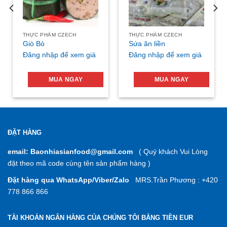
THỰC PHẨM CZECH
THỰC PHẨM CZECH
Giò Bò
Sứa ăn liền
Đăng nhập để xem giá
Đăng nhập để xem giá
MUA NGAY
MUA NGAY
ĐẶT HÀNG
email: Baonhiasianfood@gmail.com
( Quý khách Vui Lòng
đặt theo mã code cùng tên sản phẩm hàng )
Đặt hàng qua WhatsApp/Viber/Zalo
MRS.Trần Phương : +420
778 866 866
TÀI KHOẢN NGÂN HÀNG CỦA CHÚNG TÔI BẰNG TIỀN EUR