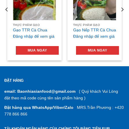
THỰC PHẨM GẠO
THỰC PHẨM GẠO
Gạo TTR Cà Chua
Gạo Nếp TTR Cà Chua
Đăng nhập để xem giá
Đăng nhập để xem giá
MUA NGAY
MUA NGAY
ĐẶT HÀNG
email: Baonhiasianfood@gmail.com
( Quý khách Vui Lòng
đặt theo mã code cùng tên sản phẩm hàng )
Đặt hàng qua WhatsApp/Viber/Zalo
MRS.Trần Phương : +420
778 866 866
TÀI KHOẢN NGÂN HÀNG CỦA CHÚNG TÔI BẰNG TIỀN EUR