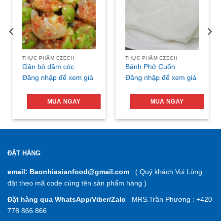
THỰC PHẨM CZECH
THỰC PHẨM CZECH
Gân bò dầm cóc
Bánh Phở Cuốn
Đăng nhập để xem giá
Đăng nhập để xem giá
MUA NGAY
MUA NGAY
ĐẶT HÀNG
email: Baonhiasianfood@gmail.com
( Quý khách Vui Lòng
đặt theo mã code cùng tên sản phẩm hàng )
Đặt hàng qua WhatsApp/Viber/Zalo
MRS.Trần Phương : +420
778 866 866