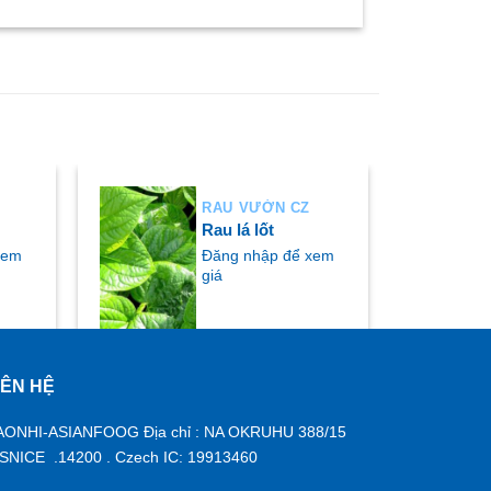
RAU VƯỜN CZ
Rau lá lốt
xem
Đăng nhập để xem
giá
IÊN HỆ
MUA NGAY
AONHI-ASIANFOOG Địa chỉ : NA OKRUHU 388/15
ISNICE .14200 . Czech IC: 19913460