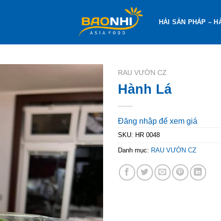
HẢI SẢN PHÁP – H
RAU VƯỜN CZ
Hành Lá
Đăng nhập để xem giá
SKU:
HR 0048
Danh mục:
RAU VƯỜN CZ