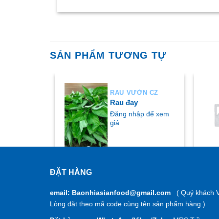
SẢN PHẨM TƯƠNG TỰ
ỜN CZ
RAU VƯỜN CZ
 vườn
Rau đay
ập để xem
Đăng nhập để xem
giá
ĐẶT HÀNG
MUA NGAY
M
email: Baonhiasianfood@gmail.com
( Quý khách V
Lòng đặt theo mã code cùng tên sản phẩm hàng )