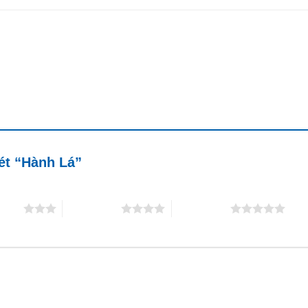
xét “Hành Lá”
5 sao
4 trên 5 sao
5 trên 5 sao