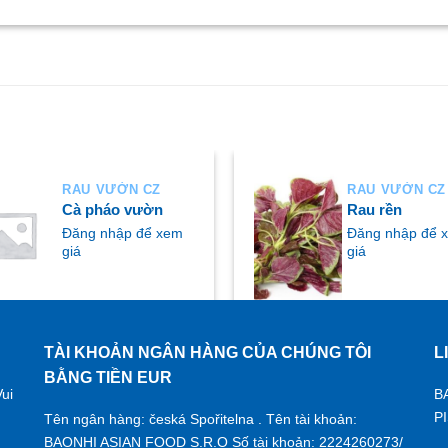
RAU VƯỜN CZ
RAU VƯỜN CZ
Cà pháo vườn
Rau rền
Đăng nhập để xem
Đăng nhập để 
giá
giá
TÀI KHOẢN NGÂN HÀNG CỦA CHÚNG TÔI
L
UA NGAY
MUA NGAY
BẰNG TIỀN EUR
ui
B
P
Tên ngân hàng: česká Spořitelna . Tên tài khoản:
BAONHI ASIAN FOOD S.R.O Số tài khoản: 2224260273/