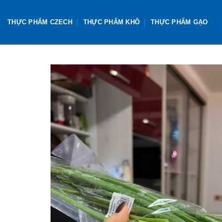
Skip
to
THỰC PHẨM CZECH
THỰC PHẨM KHÔ
THỰC PHẨM GẠO
content