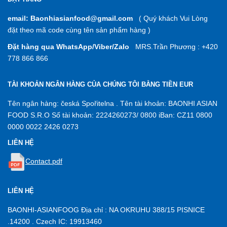
email: Baonhiasianfood@gmail.com
( Quý khách Vui Lòng
đặt theo mã code cùng tên sản phẩm hàng )
Đặt hàng qua WhatsApp/Viber/Zalo
MRS.Trần Phương : +420
778 866 866
TÀI KHOẢN NGÂN HÀNG CỦA CHÚNG TÔI BẰNG TIỀN EUR
Tên ngân hàng: česká Spořitelna . Tên tài khoản: BAONHI ASIAN
FOOD S.R.O Số tài khoản: 2224260273/ 0800 iBan: CZ11 0800
0000 0022 2426 0273
LIÊN HỆ
Contact.pdf
LIÊN HỆ
BAONHI-ASIANFOOG Địa chỉ : NA OKRUHU 388/15 PISNICE
.14200 . Czech IC: 19913460