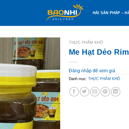
HẢI SẢN PHÁP – H
THỰC PHẨM KHÔ
Me Hạt Dẻo Rim
Đăng nhập để xem giá
Danh mục:
THỰC PHẨM KHÔ