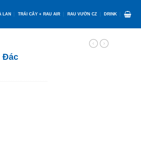
À LAN
TRÁI CÂY + RAU AIR
RAU VƯỜN CZ
DRINK
 Đác