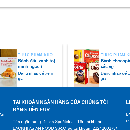
THỰC PHẨM KHÔ
THỰC PHẨM 
Bánh đậu xanh to(
Bánh chocopie
minh ngoc )
các vị)
Đăng nhập để xem
Đăng nhập để 
giá
giá
TÀI KHOẢN NGÂN HÀNG CỦA CHÚNG TÔI
L
UA NGAY
MUA NGAY
BẰNG TIỀN EUR
ui
B
P
Tên ngân hàng: česká Spořitelna . Tên tài khoản:
BAONHI ASIAN FOOD S.R.O Số tài khoản: 2224260273/