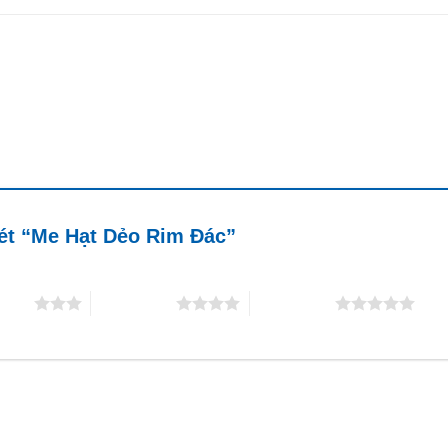
xét “Me Hạt Dẻo Rim Đác”
5 sao
4 trên 5 sao
5 trên 5 sao