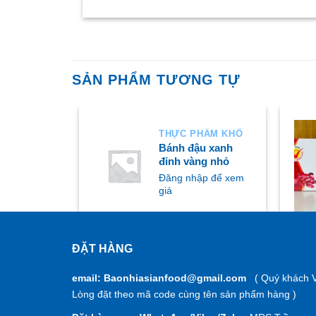
SẢN PHẨM TƯƠNG TỰ
HẨM KHÔ
THỰC PHẨM KHÔ
ocopie
Bánh đậu xanh
đỉnh vàng nhỏ
ập để xem
Đăng nhập để xem
giá
ĐẶT HÀNG
MUA NGAY
M
email: Baonhiasianfood@gmail.com
( Quý khách V
Lòng đặt theo mã code cùng tên sản phẩm hàng )