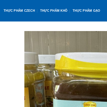
Skip
to
THỰC PHẨM CZECH
THỰC PHẨM KHÔ
THỰC PHẨM GẠO
content