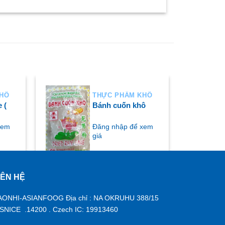
KHÔ
THỰC PHẨM KHÔ
 (
Bánh cuốn khô
xem
Đăng nhập để xem
giá
IÊN HỆ
MUA NGAY
AONHI-ASIANFOOG Địa chỉ : NA OKRUHU 388/15
ISNICE .14200 . Czech IC: 19913460