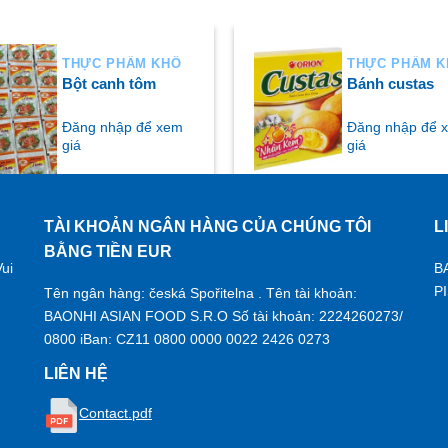
THỰC PHẨM KHÔ
THỰC PHẨM 
Bột canh tôm
Bánh custas
Đăng nhập để xem
Đăng nhập để 
giá
giá
TÀI KHOẢN NGÂN HÀNG CỦA CHÚNG TÔI
L
UA NGAY
MUA NGAY
BẰNG TIỀN EUR
ui
B
P
Tên ngân hàng: česká Spořitelna . Tên tài khoản:
BAONHI ASIAN FOOD S.R.O Số tài khoản: 2224260273/
0800 iBan: CZ11 0800 0000 0022 2426 0273
LIÊN HỆ
Contact.pdf