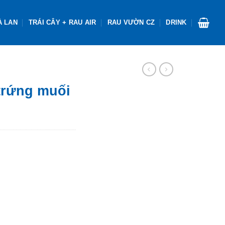
À LAN
TRÁI CÂY + RAU AIR
RAU VƯỜN CZ
DRINK
trứng muối