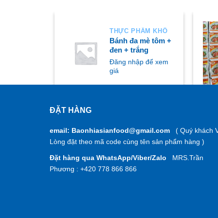
HẨM KHÔ
THỰC PHẨM KHÔ
ocopie (
Bánh đa mè tôm +
đen + trắng
ập để xem
Đăng nhập để xem
giá
ĐẶT HÀNG
MUA NGAY
M
email: Baonhiasianfood@gmail.com
( Quý khách V
Lòng đặt theo mã code cùng tên sản phẩm hàng )
Đặt hàng qua WhatsApp/Viber/Zalo
MRS.Trần
Phương : +420 778 866 866