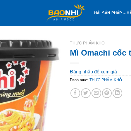
HẢI SẢN PHÁP – H
THỰC PHẨM KHÔ
Mì Omachi cốc 
Đăng nhập để xem giá
Danh mục:
THỰC PHẨM KHÔ