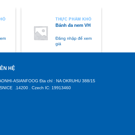
KHÔ
THỰC PHẨM KHÔ
Bánh đa nem VH
xem
Đăng nhập để xem
giá
IÊN HỆ
MUA NGAY
AONHI-ASIANFOOG Địa chỉ : NA OKRUHU 388/15
ISNICE .14200 . Czech IC: 19913460