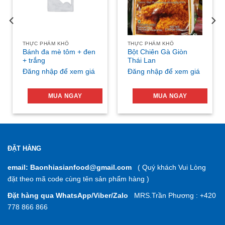
THỰC PHẨM KHÔ
THỰC PHẨM KHÔ
Bánh đa mè tôm + đen
Bột Chiên Gà Giòn
+ trắng
Thái Lan
Đăng nhập để xem giá
Đăng nhập để xem giá
MUA NGAY
MUA NGAY
ĐẶT HÀNG
email: Baonhiasianfood@gmail.com
( Quý khách Vui Lòng
đặt theo mã code cùng tên sản phẩm hàng )
Đặt hàng qua WhatsApp/Viber/Zalo
MRS.Trần Phương : +420
778 866 866