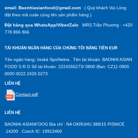
email: Baonhiasianfood@gmail.com
( Quý khách Vui Lòng
đặt theo mã code cùng tên sản phẩm hàng )
Đặt hàng qua WhatsApp/Viber/Zalo
MRS.Trần Phương : +420
778 866 866
TÀI KHOẢN NGÂN HÀNG CỦA CHÚNG TÔI BẰNG TIỀN EUR
Tên ngân hàng: česká Spořitelna . Tên tài khoản: BAONHI ASIAN
FOOD S.R.O Số tài khoản: 2224260273/ 0800 iBan: CZ11 0800
0000 0022 2426 0273
LIÊN HỆ
Contact.pdf
LIÊN HỆ
BAONHI-ASIANFOOG Địa chỉ : NA OKRUHU 388/15 PISNICE
.14200 . Czech IC: 19913460