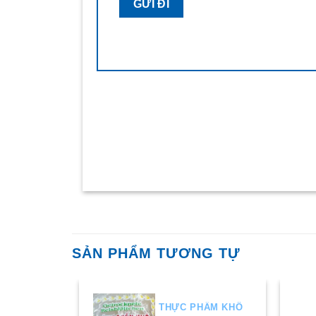
SẢN PHẨM TƯƠNG TỰ
HẨM KHÔ
THỰC PHẨM KHÔ