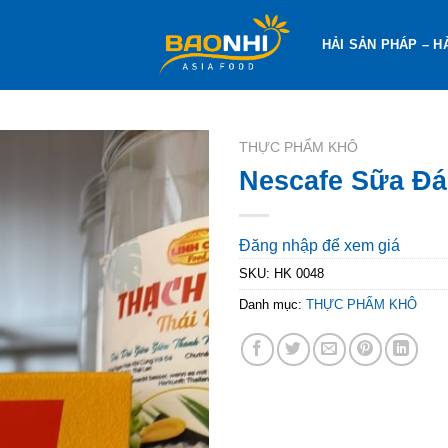
HẢI SẢN PHÁP – H
THỰC PHẨM KHÔ
Nescafe Sữa Đá
Đăng nhập để xem giá
SKU:
HK 0048
Danh mục:
THỰC PHẨM KHÔ