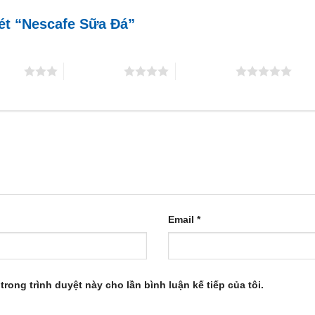
xét “Nescafe Sữa Đá”
5 sao
4 trên 5 sao
5 trên 5 sao
Email
*
trong trình duyệt này cho lần bình luận kế tiếp của tôi.