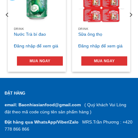
DRINK
DRINK
Nước Trà bí đao
Sữa ông thọ
Đăng nhập để xem giá
Đăng nhập để xem giá
MUA NGAY
MUA NGAY
ĐẶT HÀNG
email: Baonhiasianfood@gmail.com
( Quý khách Vui Lòng
đặt theo mã code cùng tên sản phẩm hàng )
Đặt hàng qua WhatsApp/Viber/Zalo
MRS.Trần Phương : +420
778 866 866