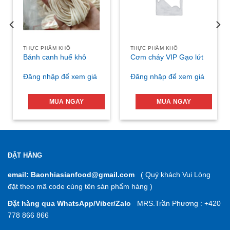
THỰC PHẨM KHÔ
THỰC PHẨM KHÔ
Bánh canh huế khô
Cơm cháy VIP Gạo lứt
Đăng nhập để xem giá
Đăng nhập để xem giá
MUA NGAY
MUA NGAY
ĐẶT HÀNG
email: Baonhiasianfood@gmail.com
( Quý khách Vui Lòng
đặt theo mã code cùng tên sản phẩm hàng )
Đặt hàng qua WhatsApp/Viber/Zalo
MRS.Trần Phương : +420
778 866 866