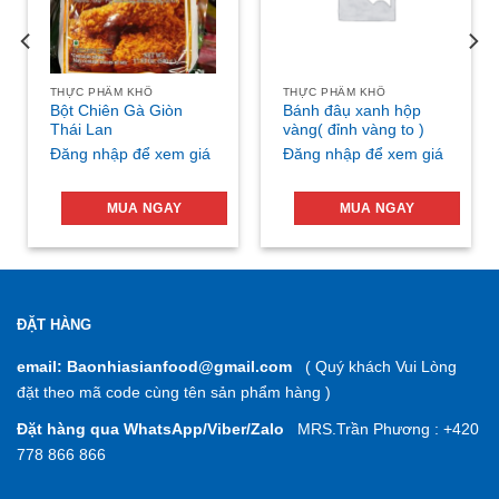
THỰC PHẨM KHÔ
THỰC PHẨM KHÔ
Bột Chiên Gà Giòn
Bánh đâụ xanh hộp
Thái Lan
vàng( đỉnh vàng to )
Đăng nhập để xem giá
Đăng nhập để xem giá
MUA NGAY
MUA NGAY
ĐẶT HÀNG
email: Baonhiasianfood@gmail.com
( Quý khách Vui Lòng
đặt theo mã code cùng tên sản phẩm hàng )
Đặt hàng qua WhatsApp/Viber/Zalo
MRS.Trần Phương : +420
778 866 866