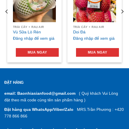
TRÁI CÂY + RAU AIR
TRÁI CÂY + RAU AIR
Vú Sữa Lò Rèn
Doi Đá
Đăng nhập để xem giá
Đăng nhập để xem giá
MUA NGAY
MUA NGAY
ĐẶT HÀNG
email: Baonhiasianfood@gmail.com
( Quý khách Vui Lòng
đặt theo mã code cùng tên sản phẩm hàng )
Đặt hàng qua WhatsApp/Viber/Zalo
MRS.Trần Phương : +420
778 866 866