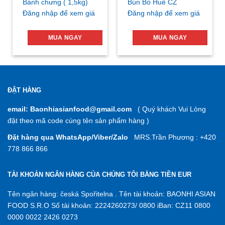
Bánh chưng ( 1,5kg)
Bún Bò Huế CZ
Đăng nhập để xem giá
Đăng nhập để xem giá
MUA NGAY
MUA NGAY
ĐẶT HÀNG
email: Baonhiasianfood@gmail.com
( Quý khách Vui Lòng
đặt theo mã code cùng tên sản phẩm hàng )
Đặt hàng qua WhatsApp/Viber/Zalo
MRS.Trần Phương : +420
778 866 866
TÀI KHOẢN NGÂN HÀNG CỦA CHÚNG TÔI BẰNG TIỀN EUR
Tên ngân hàng: česká Spořitelna . Tên tài khoản: BAONHI ASIAN
FOOD S.R.O Số tài khoản: 2224260273/ 0800 iBan: CZ11 0800
0000 0022 2426 0273