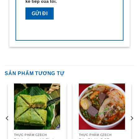
kế tiếp của tôi.
SẢN PHẨM TƯƠNG TỰ
THỰC PHẨM CZECH
THỰC PHẨM CZECH