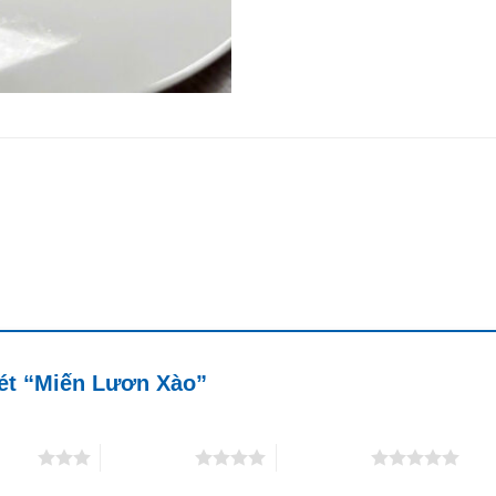
xét “Miến Lươn Xào”
5 sao
4 trên 5 sao
5 trên 5 sao