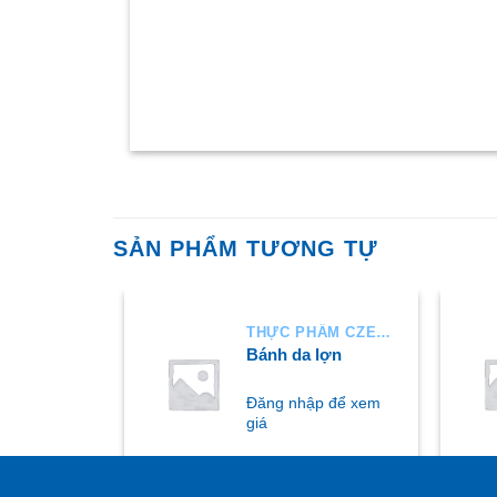
SẢN PHẨM TƯƠNG TỰ
THỰC PHẨM CZECH
THỰC PHẨM CZECH
n tầng
Bánh da lợn
p để xem
Đăng nhập để xem
giá