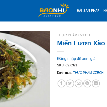
HẢI SẢN PHÁP – H
THỰC PHẨM CZECH
Miến Lươn Xào
Đăng nhập để xem giá
SKU:
CZ 0321
Danh mục:
THỰC PHẨM CZECH