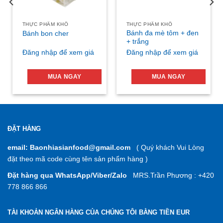
THỰC PHẨM KHÔ
THỰC PHẨM KHÔ
Bánh đa mè tôm + đen
Bánh bon cher
+ trắng
Đăng nhập để xem giá
Đăng nhập để xem giá
MUA NGAY
MUA NGAY
ĐẶT HÀNG
email: Baonhiasianfood@gmail.com
( Quý khách Vui Lòng
đặt theo mã code cùng tên sản phẩm hàng )
Đặt hàng qua WhatsApp/Viber/Zalo
MRS.Trần Phương : +420
778 866 866
TÀI KHOẢN NGÂN HÀNG CỦA CHÚNG TÔI BẰNG TIỀN EUR