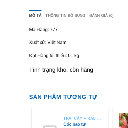
MÔ TẢ
THÔNG TIN BỔ SUNG
ĐÁNH GIÁ (0)
Mã Hàng: 777
Xuất xứ: Việt Nam
Đặt Hàng tối thiểu: 01 kg
Tình trạng kho: còn hàng
SẢN PHẨM TƯƠNG TỰ
TRÁI CÂY + RAU AIR
TRÁI CÂY + RAU AIR
An Phước
Cóc bao tử