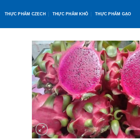
Skip
to
THỰC PHẨM CZECH
THỰC PHẨM KHÔ
THỰC PHẨM GẠO
content