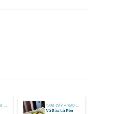
TRÁI CÂY + RAU AIR
TRÁI CÂY + RAU AIR
Vú Sữa Lò Rèn