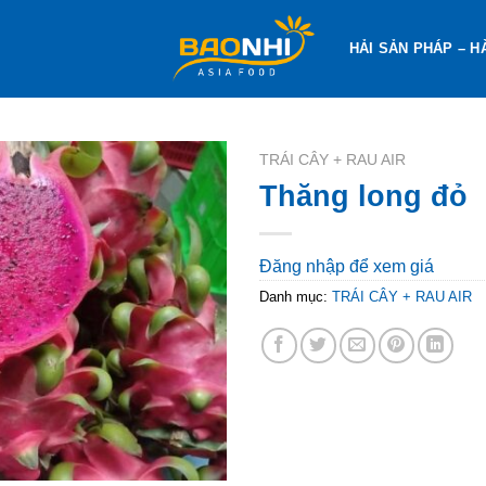
HẢI SẢN PHÁP – H
TRÁI CÂY + RAU AIR
Thăng long đỏ
Đăng nhập để xem giá
Danh mục:
TRÁI CÂY + RAU AIR