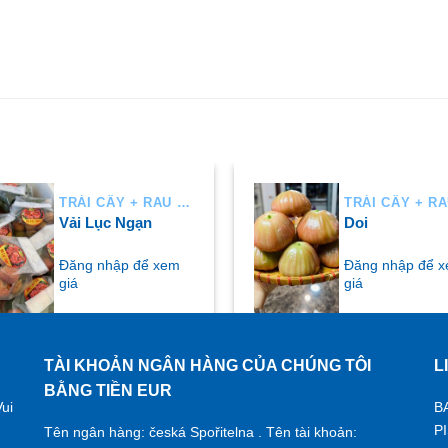
TRÁI CÂY + RAU AIR
Vải Lục Ngạn
Doi
Đăng nhập để xem
Đăng nhập để 
giá
giá
TÀI KHOẢN NGÂN HÀNG CỦA CHÚNG TÔI
L
UA NGAY
MUA NGAY
BẰNG TIỀN EUR
ui
B
P
Tên ngân hàng: česká Spořitelna . Tên tài khoản: