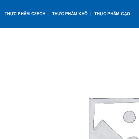
Skip
to
THỰC PHẨM CZECH
THỰC PHẨM KHÔ
THỰC PHẨM GẠO
content