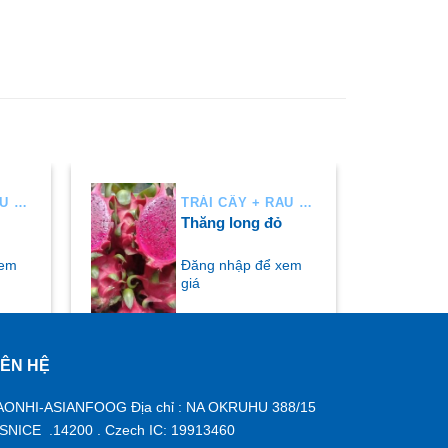
TRÁI CÂY + RAU AIR
TRÁI CÂY + RAU AIR
Thăng long đỏ
xem
Đăng nhập để xem
giá
IÊN HỆ
MUA NGAY
AONHI-ASIANFOOG Địa chỉ : NA OKRUHU 388/15
ISNICE .14200 . Czech IC: 19913460