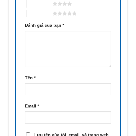
4 trên 5 sao
5 trên 5 sao
Đánh giá của bạn
*
Tên
*
Email
*
Lưu tên của tôi, email, và trang web