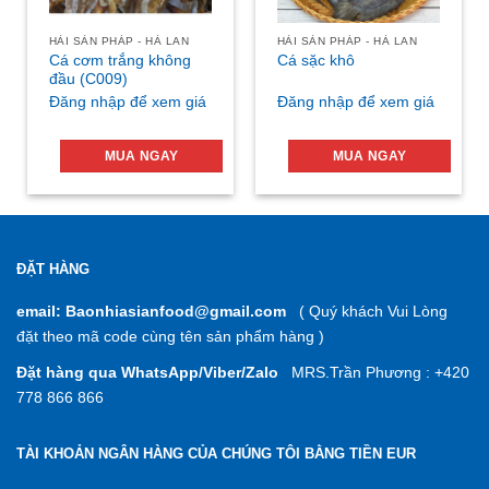
HẢI SẢN PHÁP - HÀ LAN
HẢI SẢN PHÁP - HÀ LAN
Cá cơm trắng không
Cá sặc khô
đầu (C009)
Đăng nhập để xem giá
Đăng nhập để xem giá
MUA NGAY
MUA NGAY
ĐẶT HÀNG
email: Baonhiasianfood@gmail.com
( Quý khách Vui Lòng
đặt theo mã code cùng tên sản phẩm hàng )
Đặt hàng qua WhatsApp/Viber/Zalo
MRS.Trần Phương : +420
778 866 866
TÀI KHOẢN NGÂN HÀNG CỦA CHÚNG TÔI BẰNG TIỀN EUR