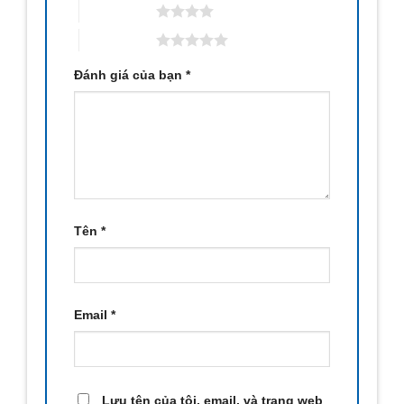
4 trên 5 sao
5 trên 5 sao
Đánh giá của bạn
*
Tên
*
Email
*
Lưu tên của tôi, email, và trang web