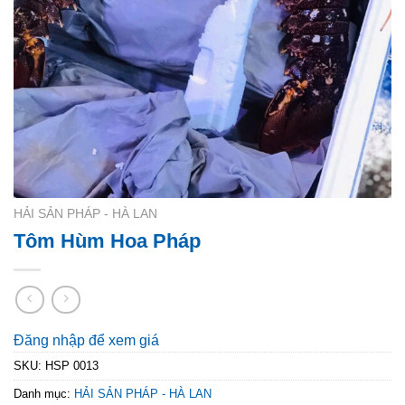
HẢI SẢN PHÁP - HÀ LAN
Tôm Hùm Hoa Pháp
Đăng nhập để xem giá
SKU:
HSP 0013
Danh mục:
HẢI SẢN PHÁP - HÀ LAN