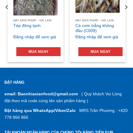
HẢI SẢN PHÁP - HÀ LAN
HẢI SẢN PHÁP - HÀ LAN
Cá cơm trắng không
Tép đông lạnh
đầu (C009)
Đăng nhập để xem giá
Đăng nhập để xem giá
MUA NGAY
MUA NGAY
ĐẶT HÀNG
email: Baonhiasianfood@gmail.com
( Quý khách Vui Lòng
đặt theo mã code cùng tên sản phẩm hàng )
Đặt hàng qua WhatsApp/Viber/Zalo
MRS.Trần Phương : +420
778 866 866
TÀI KHOẢN NGÂN HÀNG CỦA CHÚNG TÔI BẰNG TIỀN EUR