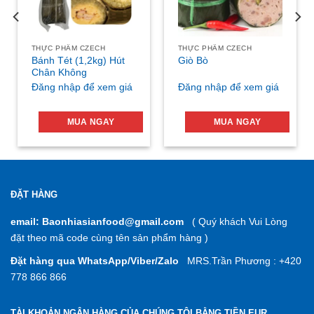
THỰC PHẨM CZECH
THỰC PHẨM CZECH
Bánh Tét (1,2kg) Hút
Giò Bò
Chân Không
Đăng nhập để xem giá
Đăng nhập để xem giá
MUA NGAY
MUA NGAY
ĐẶT HÀNG
email: Baonhiasianfood@gmail.com
( Quý khách Vui Lòng
đặt theo mã code cùng tên sản phẩm hàng )
Đặt hàng qua WhatsApp/Viber/Zalo
MRS.Trần Phương : +420
778 866 866
TÀI KHOẢN NGÂN HÀNG CỦA CHÚNG TÔI BẰNG TIỀN EUR