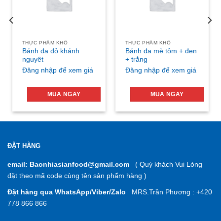
THỰC PHẨM KHÔ
THỰC PHẨM KHÔ
Bánh đa đỏ khánh
Bánh đa mè tôm + đen
nguyêt
+ trắng
Đăng nhập để xem giá
Đăng nhập để xem giá
MUA NGAY
MUA NGAY
ĐẶT HÀNG
email: Baonhiasianfood@gmail.com
( Quý khách Vui Lòng
đặt theo mã code cùng tên sản phẩm hàng )
Đặt hàng qua WhatsApp/Viber/Zalo
MRS.Trần Phương : +420
778 866 866