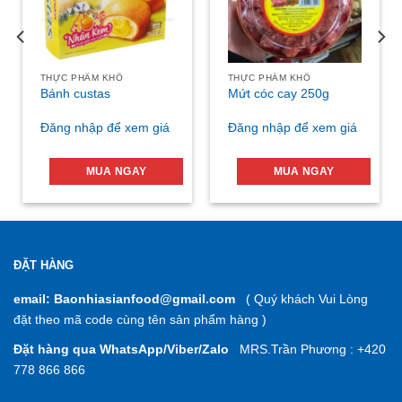
THỰC PHẨM KHÔ
THỰC PHẨM KHÔ
Bánh custas
Mứt cóc cay 250g
Đăng nhập để xem giá
Đăng nhập để xem giá
MUA NGAY
MUA NGAY
ĐẶT HÀNG
email: Baonhiasianfood@gmail.com
( Quý khách Vui Lòng
đặt theo mã code cùng tên sản phẩm hàng )
Đặt hàng qua WhatsApp/Viber/Zalo
MRS.Trần Phương : +420
778 866 866