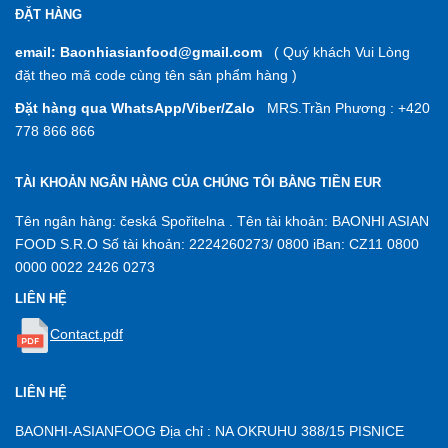
ĐẶT HÀNG
email: Baonhiasianfood@gmail.com
( Quý khách Vui Lòng
đặt theo mã code cùng tên sản phẩm hàng )
Đặt hàng qua WhatsApp/Viber/Zalo
MRS.Trần Phương : +420
778 866 866
TÀI KHOẢN NGÂN HÀNG CỦA CHÚNG TÔI BẰNG TIỀN EUR
Tên ngân hàng: česká Spořitelna . Tên tài khoản: BAONHI ASIAN
FOOD S.R.O Số tài khoản: 2224260273/ 0800 iBan: CZ11 0800
0000 0022 2426 0273
LIÊN HỆ
Contact.pdf
LIÊN HỆ
BAONHI-ASIANFOOG Địa chỉ : NA OKRUHU 388/15 PISNICE