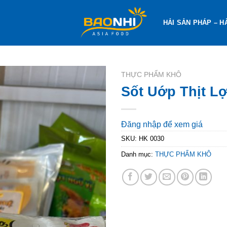
HẢI SẢN PHÁP – H
THỰC PHẨM KHÔ
Sốt Uớp Thịt L
Đăng nhập để xem giá
SKU:
HK 0030
Danh mục:
THỰC PHẨM KHÔ