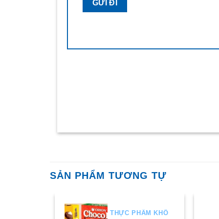
SẢN PHẨM TƯƠNG TỰ
HẨM KHÔ
THỰC PHẨM KHÔ