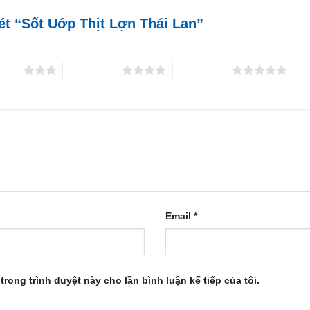
xét “Sốt Uớp Thịt Lợn Thái Lan”
5 sao
4 trên 5 sao
5 trên 5 sao
Email
*
trong trình duyệt này cho lần bình luận kế tiếp của tôi.