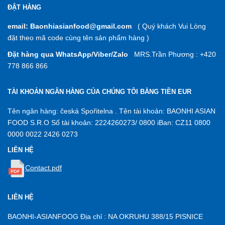
ĐẶT HÀNG
email: Baonhiasianfood@gmail.com
( Quý khách Vui Lòng
đặt theo mã code cùng tên sản phẩm hàng )
Đặt hàng qua WhatsApp/Viber/Zalo
MRS.Trần Phương : +420
778 866 866
TÀI KHOẢN NGÂN HÀNG CỦA CHÚNG TÔI BẰNG TIỀN EUR
Tên ngân hàng: česká Spořitelna . Tên tài khoản: BAONHI ASIAN
FOOD S.R.O Số tài khoản: 2224260273/ 0800 iBan: CZ11 0800
0000 0022 2426 0273
LIÊN HỆ
Contact.pdf
LIÊN HỆ
BAONHI-ASIANFOOG Địa chỉ : NA OKRUHU 388/15 PISNICE