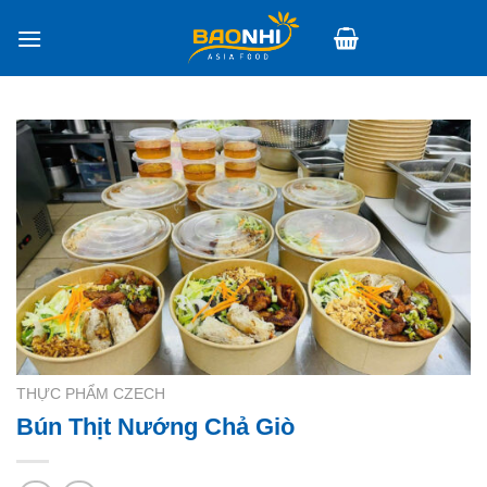
Skip
to
content
THỰC PHẨM CZECH
Bún Thịt Nướng Chả Giò