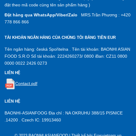
đặt theo mã code cùng tên sản phẩm hàng )
Đặt hàng qua WhatsApp/Viber/Zalo
MRS.Trần Phương : +420
778 866 866
TÀI KHOẢN NGÂN HÀNG CỦA CHÚNG TÔI BẰNG TIỀN EUR
Tên ngân hàng: česká Spořitelna . Tên tài khoản: BAONHI ASIAN
FOOD S.R.O Số tài khoản: 2224260273/ 0800 iBan: CZ11 0800
0000 0022 2426 0273
LIÊN HỆ
Contact.pdf
LIÊN HỆ
BAONHI-ASIANFOOG Địa chỉ : NA OKRUHU 388/15 PISNICE
.14200 . Czech IC: 19913460
© 2023 BAONHI ASIANFOOD | Thiết kế bởi
Erasvietnam.vn