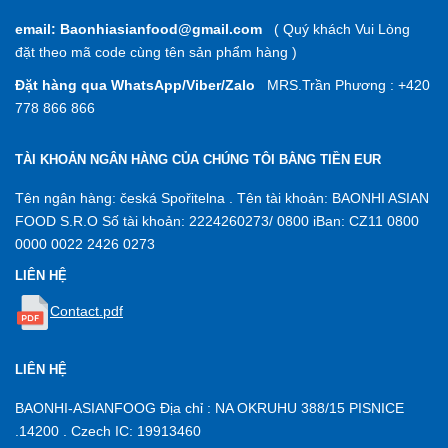
email: Baonhiasianfood@gmail.com
( Quý khách Vui Lòng
đặt theo mã code cùng tên sản phẩm hàng )
Đặt hàng qua WhatsApp/Viber/Zalo
MRS.Trần Phương : +420
778 866 866
TÀI KHOẢN NGÂN HÀNG CỦA CHÚNG TÔI BẰNG TIỀN EUR
Tên ngân hàng: česká Spořitelna . Tên tài khoản: BAONHI ASIAN
FOOD S.R.O Số tài khoản: 2224260273/ 0800 iBan: CZ11 0800
0000 0022 2426 0273
LIÊN HỆ
Contact.pdf
LIÊN HỆ
BAONHI-ASIANFOOG Địa chỉ : NA OKRUHU 388/15 PISNICE
.14200 . Czech IC: 19913460