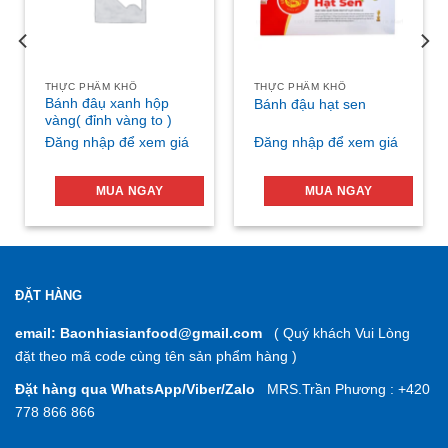
THỰC PHẨM KHÔ
THỰC PHẨM KHÔ
Bánh đâụ xanh hộp
Bánh đậu hạt sen
vàng( đỉnh vàng to )
Đăng nhập để xem giá
Đăng nhập để xem giá
MUA NGAY
MUA NGAY
ĐẶT HÀNG
email: Baonhiasianfood@gmail.com
( Quý khách Vui Lòng
đặt theo mã code cùng tên sản phẩm hàng )
Đặt hàng qua WhatsApp/Viber/Zalo
MRS.Trần Phương : +420
778 866 866