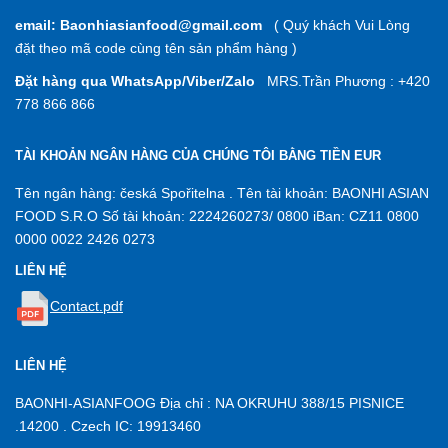
email: Baonhiasianfood@gmail.com
( Quý khách Vui Lòng
đặt theo mã code cùng tên sản phẩm hàng )
Đặt hàng qua WhatsApp/Viber/Zalo
MRS.Trần Phương : +420
778 866 866
TÀI KHOẢN NGÂN HÀNG CỦA CHÚNG TÔI BẰNG TIỀN EUR
Tên ngân hàng: česká Spořitelna . Tên tài khoản: BAONHI ASIAN
FOOD S.R.O Số tài khoản: 2224260273/ 0800 iBan: CZ11 0800
0000 0022 2426 0273
LIÊN HỆ
Contact.pdf
LIÊN HỆ
BAONHI-ASIANFOOG Địa chỉ : NA OKRUHU 388/15 PISNICE
.14200 . Czech IC: 19913460