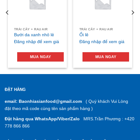
TRÁI CÂY + RAU AIR
TRÁI CÂY + RAU AIR
Bưởi da xanh nhỏ lẻ
Ổi lê
Đăng nhập để xem giá
Đăng nhập để xem giá
MUA NGAY
MUA NGAY
ĐẶT HÀNG
email: Baonhiasianfood@gmail.com
( Quý khách Vui Lòng
đặt theo mã code cùng tên sản phẩm hàng )
Đặt hàng qua WhatsApp/Viber/Zalo
MRS.Trần Phương : +420
778 866 866