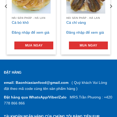
HẢI SẢN PHÁP - HÀ LAN
HẢI SẢN PHÁP - HÀ LAN
Cá bò khô
Cá chỉ vàng
Đăng nhập để xem giá
Đăng nhập để xem giá
MUA NGAY
MUA NGAY
ĐẶT HÀNG
email: Baonhiasianfood@gmail.com
( Quý khách Vui Lòng
đặt theo mã code cùng tên sản phẩm hàng )
Đặt hàng qua WhatsApp/Viber/Zalo
MRS.Trần Phương : +420
778 866 866
TÀI KHOẢN NGÂN HÀNG CỦA CHÚNG TÔI BẰNG TIỀN EUR