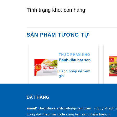
Tình trạng kho: còn hàng
SẢN PHẨM TƯƠNG TỰ
THỰC PHẨM KHÔ
 thọ
Bánh đậu hạt sen
ập để xem
Đăng nhập để xem
giá
ĐẶT HÀNG
MUA NGAY
M
email: Baonhiasianfood@gmail.com
( Quý khách V
Lòng đặt theo mã code cùng tên sản phẩm hàng )