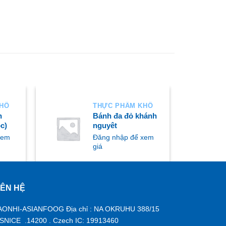
KHÔ
THỰC PHẨM KHÔ
h
Bánh đa đỏ khánh
c)
nguyêt
xem
Đăng nhập để xem
giá
IÊN HỆ
MUA NGAY
AONHI-ASIANFOOG Địa chỉ : NA OKRUHU 388/15
ISNICE .14200 . Czech IC: 19913460