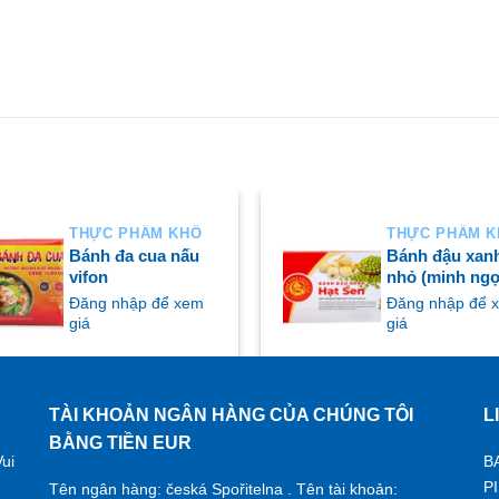
THỰC PHẨM KHÔ
THỰC PHẨM 
Bánh đa cua nấu
Bánh đậu xan
vifon
nhỏ (minh ngọ
Đăng nhập để xem
Đăng nhập để 
giá
giá
TÀI KHOẢN NGÂN HÀNG CỦA CHÚNG TÔI
L
UA NGAY
MUA NGAY
BẰNG TIỀN EUR
ui
B
P
Tên ngân hàng: česká Spořitelna . Tên tài khoản: