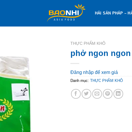
HẢI SẢN PHÁP – H
THỰC PHẨM KHÔ
phở ngon ngon
Đăng nhập để xem giá
Danh mục:
THỰC PHẨM KHÔ