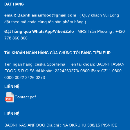
ĐẶT HÀNG
email: Baonhiasianfood@gmail.com
( Quý khách Vui Lòng
đặt theo mã code cùng tên sản phẩm hàng )
Đặt hàng qua WhatsApp/Viber/Zalo
MRS.Trần Phương : +420
778 866 866
TÀI KHOẢN NGÂN HÀNG CỦA CHÚNG TÔI BẰNG TIỀN EUR
Tên ngân hàng: česká Spořitelna . Tên tài khoản: BAONHI ASIAN
FOOD S.R.O Số tài khoản: 2224260273/ 0800 iBan: CZ11 0800
0000 0022 2426 0273
LIÊN HỆ
Contact.pdf
LIÊN HỆ
BAONHI-ASIANFOOG Địa chỉ : NA OKRUHU 388/15 PISNICE