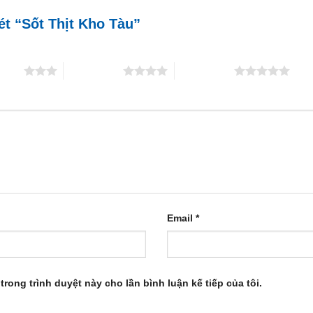
ét “Sốt Thịt Kho Tàu”
5 sao
4 trên 5 sao
5 trên 5 sao
Email
*
trong trình duyệt này cho lần bình luận kế tiếp của tôi.