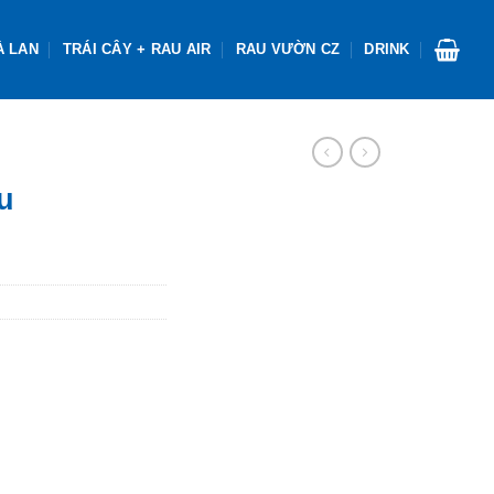
À LAN
TRÁI CÂY + RAU AIR
RAU VƯỜN CZ
DRINK
u