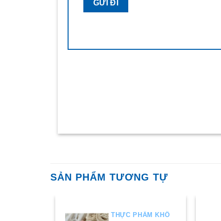
SẢN PHẨM TƯƠNG TỰ
HẨM KHÔ
THỰC PHẨM KHÔ