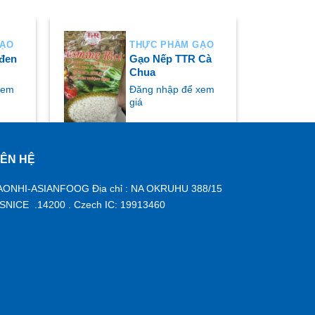
GẠO
THỰC PHẨM GẠO
 đen
Gạo Nếp TTR Cà
Chua
xem
Đăng nhập để xem
giá
IÊN HỆ
MUA NGAY
AONHI-ASIANFOOG Địa chỉ : NA OKRUHU 388/15
ISNICE .14200 . Czech IC: 19913460