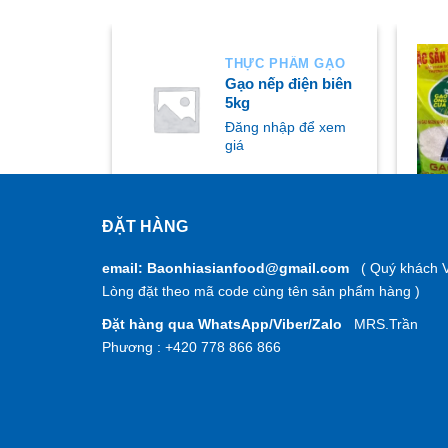
HẨM GẠO
THỰC PHẨM GẠO
 cẩm 20kg
Gạo nếp điện biên
5kg
ập để xem
Đăng nhập để xem
giá
ĐẶT HÀNG
MUA NGAY
M
email: Baonhiasianfood@gmail.com
( Quý khách V
Lòng đặt theo mã code cùng tên sản phẩm hàng )
Đặt hàng qua WhatsApp/Viber/Zalo
MRS.Trần
Phương : +420 778 866 866