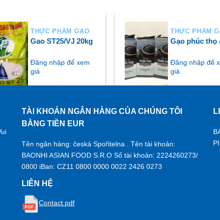
THỰC PHẨM GẠO
THỰC PHẨM 
Gao ST25/VJ 20kg
Gạo phúc thọ
Đăng nhập để xem
Đăng nhập để 
giá
giá
TÀI KHOẢN NGÂN HÀNG CỦA CHÚNG TÔI
L
UA NGAY
MUA NGAY
BẰNG TIỀN EUR
ui
B
P
Tên ngân hàng: česká Spořitelna . Tên tài khoản:
BAONHI ASIAN FOOD S.R.O Số tài khoản: 2224260273/
0800 iBan: CZ11 0800 0000 0022 2426 0273
LIÊN HỆ
Contact.pdf