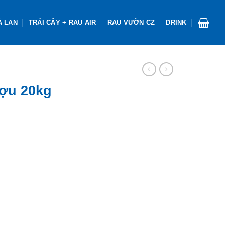
À LAN
TRÁI CÂY + RAU AIR
RAU VƯỜN CZ
DRINK
ợu 20kg