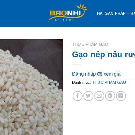
HẢI SẢN PHÁP – H
THỰC PHẨM GẠO
Gạo nếp nấu rư
Đăng nhập để xem giá
Danh mục:
THỰC PHẨM GẠO