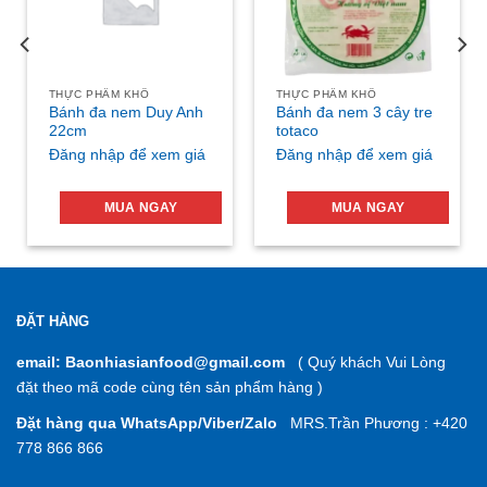
THỰC PHẨM KHÔ
THỰC PHẨM KHÔ
Bánh đa nem Duy Anh
Bánh đa nem 3 cây tre
22cm
totaco
Đăng nhập để xem giá
Đăng nhập để xem giá
MUA NGAY
MUA NGAY
ĐẶT HÀNG
email: Baonhiasianfood@gmail.com
( Quý khách Vui Lòng
đặt theo mã code cùng tên sản phẩm hàng )
Đặt hàng qua WhatsApp/Viber/Zalo
MRS.Trần Phương : +420
778 866 866